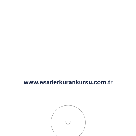
Esader
Valide
Sultan
Erkek
Kuran
www.esaderkurankursu.com.tr
Kursu