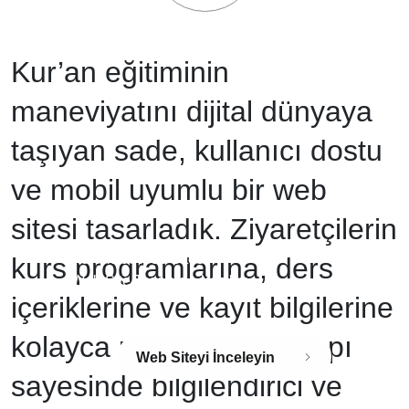
Kur’an eğitiminin
maneviyatını dijital dünyaya
taşıyan sade, kullanıcı dostu
ve mobil uyumlu bir web
sitesi tasarladık. Ziyaretçilerin
Kurumsal Web Sitesi
kurs programlarına, ders
Web Site Tasarım + Yazılım
içeriklerine ve kayıt bilgilerine
kolayca ulaşabileceği yapı
Web Siteyi İnceleyin
sayesinde bilgilendirici ve