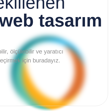
ekillenen
web tasarım
ir, ölçülebilir ve yaratıcı
eçirmek için buradayız.