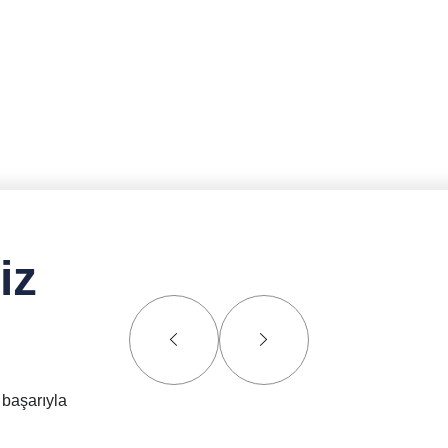
iz
 başarıyla