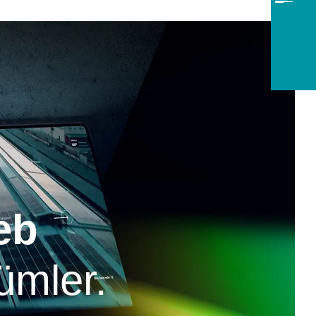
eb
ümler.