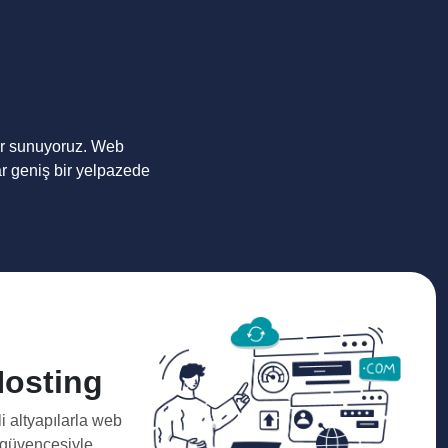
er sunuyoruz. Web
r geniş bir yelpazede
osting
li altyapılarla web
i güvencesiyle