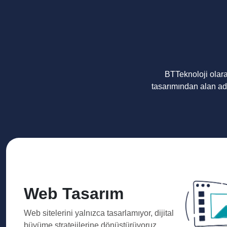
BTTeknoloji olar
tasarımından alan ad
Web Tasarım
Web sitelerini yalnızca tasarlamıyor, dijital
büyüme stratejilerine dönüştürüyoruz.