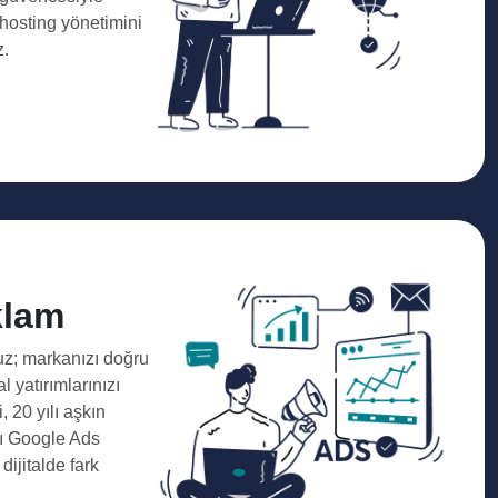
 hosting yönetimini
z.
klam
z; markanızı doğru
al yatırımlarınızı
 20 yılı aşkın
ı Google Ads
dijitalde fark