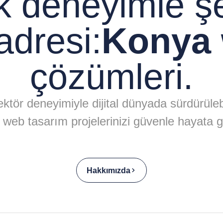
ık deneyimle ş
adresi:
Konya 
çözümleri.
ktör deneyimiyle dijital dünyada sürdürülebil
web tasarım projelerinizi güvenle hayata g
Hakkımızda