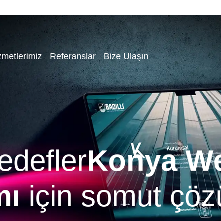
zmetlerimiz
Referanslar
Bize Ulaşın
hedefler
Konya W
mı
için somut çöz