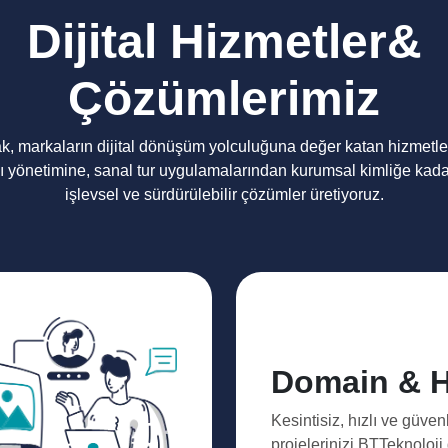
Dijital Hizmetler&
Çözümlerimiz
ak, markaların dijital dönüşüm yolculuğuna değer katan hizmetl
ı yönetimine, sanal tur uygulamalarından kurumsal kimliğe kada
işlevsel ve sürdürülebilir çözümler üretiyoruz.
Domain & H
Kesintisiz, hızlı ve güven
projelerinizi BTTeknoloj