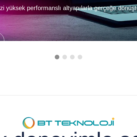
izi yüksek performanslı altyapılarla gerçeğe dönüşt