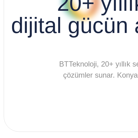
20+ yıll
dijital gücün 
BTTeknoloji, 20+ yıllık se
çözümler sunar. Konya 