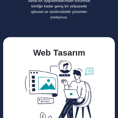
sanal tur uygulamalarından kurumsal
kimliğe kadar geniş bir yelpazede
işlevsel ve sürdürülebilir çözümler
üretiyoruz.
Web Tasarım