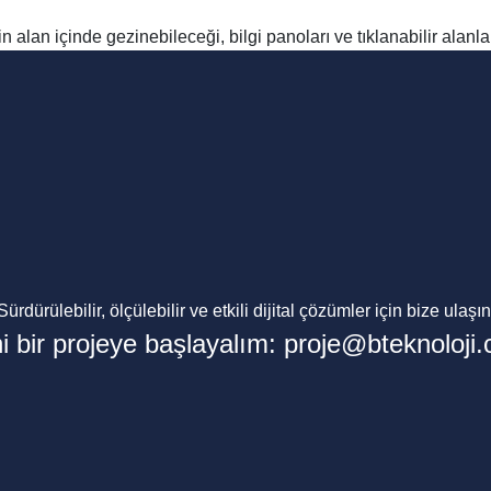
in alan içinde gezinebileceği, bilgi panoları ve tıklanabilir ala
Sürdürülebilir, ölçülebilir ve etkili dijital çözümler için bize ulaşın
i bir projeye başlayalım:
proje@bteknoloji