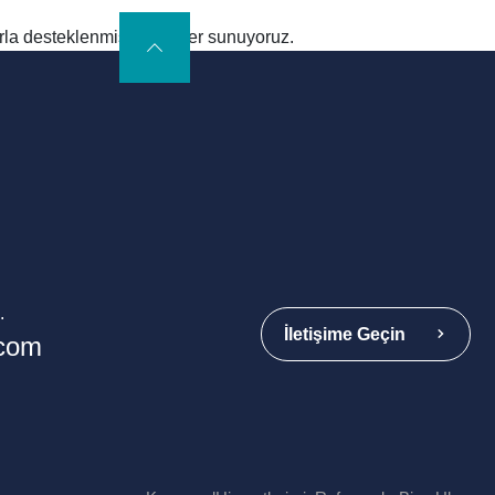
nlarla desteklenmiş çözümler sunuyoruz.
.
İletişime Geçin
.com