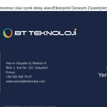
resimsiz olan içerik detay alanı/Etkileşimli Deneyim Ziyaretçiler
Hazım Uluşahin İş Merkezi A
Blok 1. Kat No: 115, Selçuklu/
Konya
Yen
+90 555 408 78 07
webmaster@btteknoloji.com