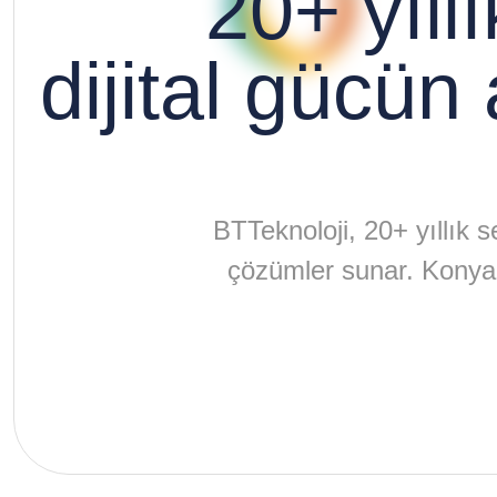
20+ yıll
dijital gücün 
BTTeknoloji, 20+ yıllık se
çözümler sunar. Konya 