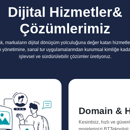
Dijital Hizmetler&
Çözümlerimiz
ak, markaların dijital dönüşüm yolculuğuna değer katan hizmetl
ı yönetimine, sanal tur uygulamalarından kurumsal kimliğe kada
işlevsel ve sürdürülebilir çözümler üretiyoruz.
Domain & H
Kesintisiz, hızlı ve güven
projelerinizi BTTeknoloj