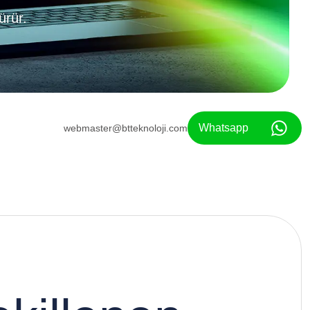
ürür.
ürür.
Whatsapp
webmaster@btteknoloji.com