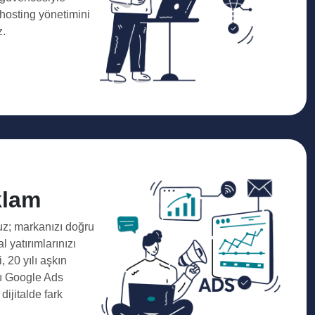
 hosting yönetimini
z.
klam
z; markanızı doğru
al yatırımlarınızı
 20 yılı aşkın
ı Google Ads
dijitalde fark