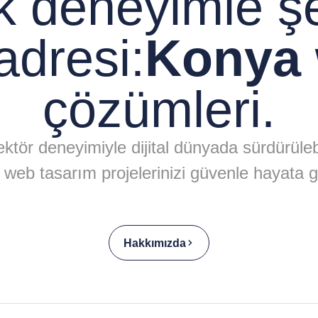
ık deneyimle ş
adresi:
Konya 
çözümleri.
ktör deneyimiyle dijital dünyada sürdürülebil
web tasarım projelerinizi güvenle hayata g
Hakkımızda