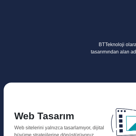
BTTeknoloji olar
tasarımından alan ad
Web Tasarım
Web sitelerini yalnızca tasarlamıyor, dijital
büyüme stratejilerine dönüştürüyoruz.