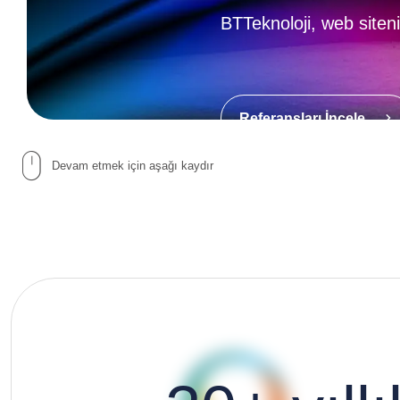
BTTeknoloji, web siten
BTTeknoloji, web siten
Referansları İncele
Referansları İncele
Devam etmek için aşağı kaydır