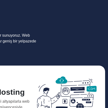
er sunuyoruz. Web
r geniş bir yelpazede
osting
li altyapılarla web
i güvencesiyle