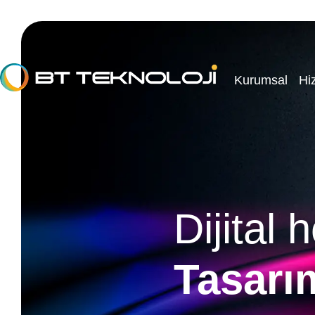
Kurumsal
Hi
Dijital 
Dijital 
Tasarı
Tasarı