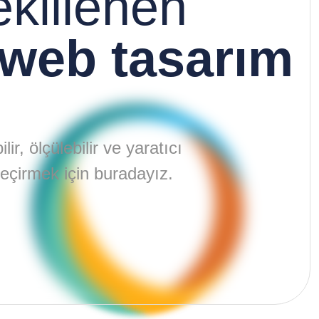
ekillenen
web tasarım
ir, ölçülebilir ve yaratıcı
eçirmek için buradayız.