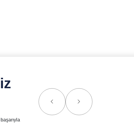
iz
 başarıyla